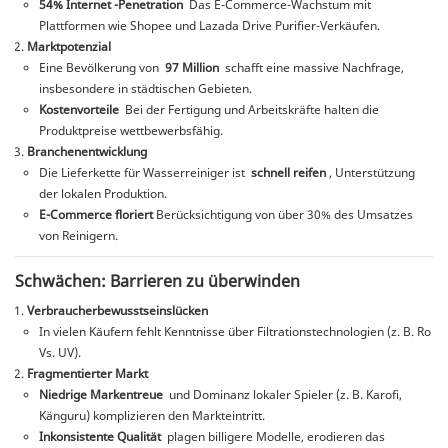
54% Internet -Penetration
Das E-Commerce-Wachstum mit
Plattformen wie Shopee und Lazada Drive Purifier-Verkäufen.
Marktpotenzial
Eine Bevölkerung von
97 Million
schafft eine massive Nachfrage,
insbesondere in städtischen Gebieten.
Kostenvorteile
Bei der Fertigung und Arbeitskräfte halten die
Produktpreise wettbewerbsfähig.
Branchenentwicklung
Die Lieferkette für Wasserreiniger ist
schnell reifen
, Unterstützung
der lokalen Produktion.
E-Commerce floriert
Berücksichtigung von über 30% des Umsatzes
von Reinigern.
Schwächen: Barrieren zu überwinden
Verbraucherbewusstseinslücken
In vielen Käufern fehlt Kenntnisse über Filtrationstechnologien (z. B. Ro
Vs. UV).
Fragmentierter Markt
Niedrige Markentreue
und Dominanz lokaler Spieler (z. B. Karofi,
Känguru) komplizieren den Markteintritt.
Inkonsistente Qualität
plagen billigere Modelle, erodieren das