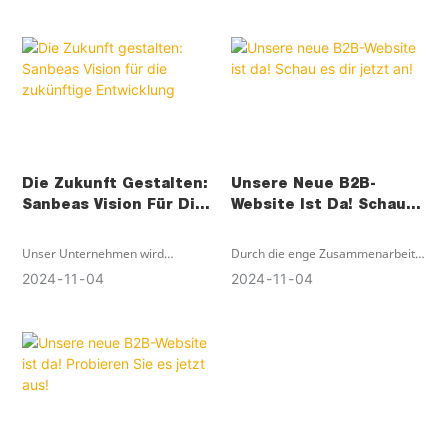
verschlechtert, oft aufgrund eines
Excellence mit Ihnen zu teilen.
verstopften Filters. Es deckt
Egal, ob Sie ein langjähriger Kunde
Filterwechselzyklen ab und hebt
oder ein neuer Interessent sind
intelligente Warnungen zur
oder einfach nur unsere Website
Überwachung der
erkunden, wir freuen uns, Sie hier
Filterlebensdauer hervor
zu haben.
Die Zukunft Gestalten:
Unsere Neue B2B-
Sanbeas Vision Für Die
Website Ist Da! Schau
Zukünftige Entwicklung
Es Dir Jetzt An!
Unser Unternehmen wird
Durch die enge Zusammenarbeit
weiterhin neue Produkte
mit sanbea können Unternehmen
2024
11
04
2024
11
04
entwickeln und bessere Lösungen
Marktchancen besser nutzen und
anbieten. Wir freuen uns auf
ihre Wettbewerbsfähigkeit
unsere kontinuierliche
steigern. Willkommen auf unserer
Weiterentwicklung, die Ihrem
neuen Website und erleben Sie
Unternehmen weiterhin eine
bessere B2B-Dienste!
Führungsrolle verschaffen wird.