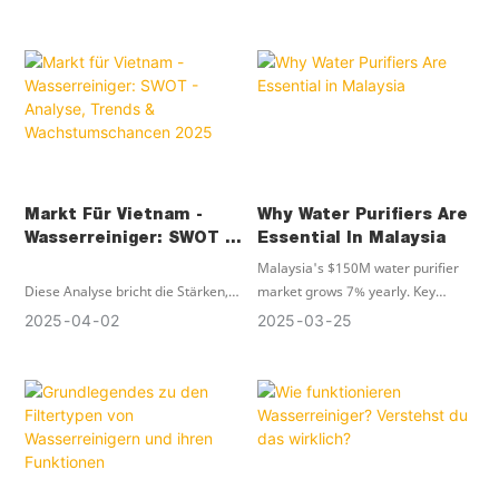
Markt Für Vietnam -
Why Water Purifiers Are
Wasserreiniger: SWOT -
Essential In Malaysia
Analyse, Trends &
Malaysia's $150M water purifier
Wachstumschancen
Diese Analyse bricht die Stärken,
market grows 7% yearly. Key
2025
Schwächen, Chancen und
trends: e-commerce dominance,
2025
04
02
2025
03
25
Bedrohungen des Marktes auf, um
smart purifiers & health-focused
Unternehmen zu helfen, diese
filtration. Market entry strategies
dynamische Landschaft zu
explained
steuern.