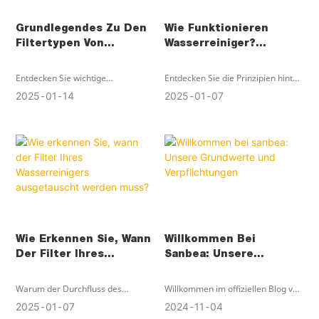
Grundlegendes Zu Den
Wie Funktionieren
Filtertypen Von
Wasserreiniger?
Wasserreinigern Und
Verstehst Du Das
Ihren Funktionen
Wirklich?
Entdecken Sie wichtige
Entdecken Sie die Prinzipien hinter
Wasserreinigerfilter wie PP-,
Wasserreinigern, von RO- und UF-
2025
01
14
2025
01
07
Kohle- und Faltenpatronen, die
Filtern bis hin zu fortschrittlichen
eine optimale Filterung für
Membrantechnologien. Erfahren
verschiedene
Sie, wie die Filterung
Wasseranforderungen
Verunreinigungen entfernt und die
gewährleisten.
Wasserqualität verbessert.
Wie Erkennen Sie, Wann
Willkommen Bei
Der Filter Ihres
Sanbea: Unsere
Wasserreinigers
Grundwerte Und
Ausgetauscht Werden
Verpflichtungen
Warum der Durchfluss des
Willkommen im offiziellen Blog von
Muss?
Wasserreinigers langsamer wird
sanbea, wo wir uns freuen, unsere
2025
01
07
2024
11
04
und sich der Geschmack
Leidenschaft für Business