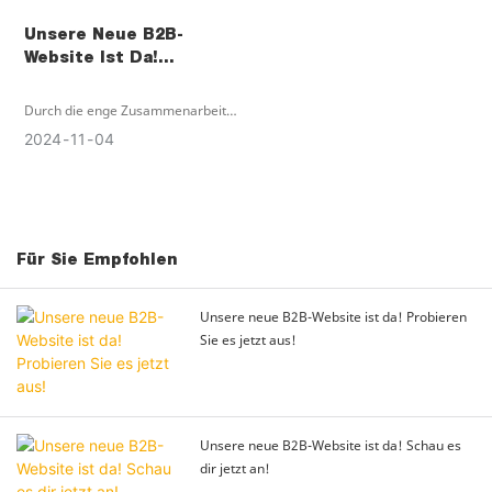
Unsere Neue B2B-
Website Ist Da!
Probieren Sie Es Jetzt
Aus!
Durch die enge Zusammenarbeit
mit sanbea können Unternehmen
2024
11
04
Marktchancen besser nutzen und
ihre Wettbewerbsfähigkeit
steigern. Willkommen auf unserer
neuen Website und erleben Sie
bessere B2B-Dienste!
Für Sie Empfohlen
Unsere neue B2B-Website ist da! Probieren
Sie es jetzt aus!
Unsere neue B2B-Website ist da! Schau es
dir jetzt an!