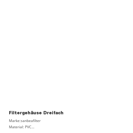
Zertifizierung: ROHS, ISO9001
Lieferzeit: 3 Tage
Filtergehäuse Dreifach
Marke:sanbeafilter
Material: PVC