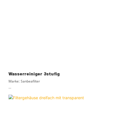
Wasserreiniger 3stufig
Marke: Sanbeafilter
Material: PVC
Zertifizierung: ROHS, ISO9001
Lieferzeit: 3 Tage