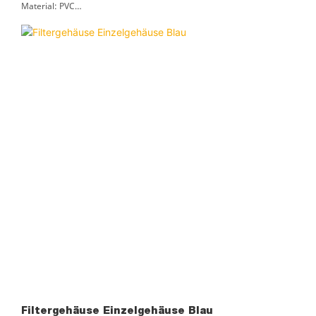
Material: PVC
Zertifizierung: ROHS, ISO9001
Lieferzeit: 3 Tage
Filtergehäuse Einzelgehäuse Blau