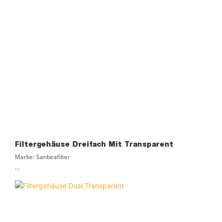
Filtergehäuse Dreifach Mit Transparent
Marke: Sanbeafilter
Material: PVC
Zertifizierung: ROHS, ISO9001
Lieferzeit: 3 Tage