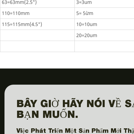
63=63mm(2.5")
3=3um
110=110mm
5= 5ừm
115=115mm(4.5")
10=10um
20=20um
BÂY GIỜ HÃY NÓI VỀ 
BẠN MUỐN.
Việc Phát Triển Một Sản Phẩm Mới Thậ