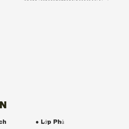
ON
Ích
● Lớp Phủ