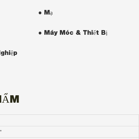
● Mạ
● Máy Móc & Thiết Bị
ghiệp
HẨM
"