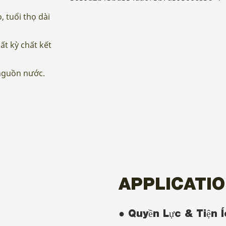
 tuổi thọ dài
t kỳ chất kết
nguồn nước.
APPLICATI
● Quyền Lực & Tiện 