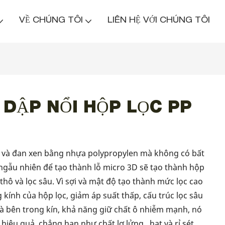
VỀ CHÚNG TÔI
LIÊN HỆ VỚI CHÚNG TÔI
DẬP NỔI HỘP LỌC PP
y và đan xen bằng nhựa polypropylen mà không có bất
ngẫu nhiên để tạo thành lỗ micro 3D sẽ tạo thành hộp
 thô và lọc sâu. Vì sợi và mật độ tạo thành mức lọc cao
kính của hộp lọc, giảm áp suất thấp, cấu trúc lọc sâu
và bên trong kín, khả năng giữ chất ô nhiễm mạnh, nó
hiệu quả, chẳng hạn như chất lơ lửng , hạt và rỉ sét,