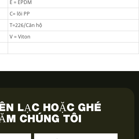
E = EPDM
C= lõi PP
T=226/Căn hộ
V = Viton
IÊN LẠC HOẶC GHÉ
ĂM CHÚNG TÔI