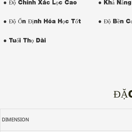
● Độ Chính Xác Lọc Cao
● Khả Năng
● Độ Ổn Định Hóa Học Tốt
● Độ Bền C
● Tuổi Thọ Dài
ĐẶ
DIMENSION