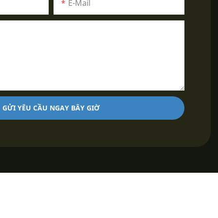
E-Mail
GỬI YÊU CẦU NGAY BÂY GIỜ