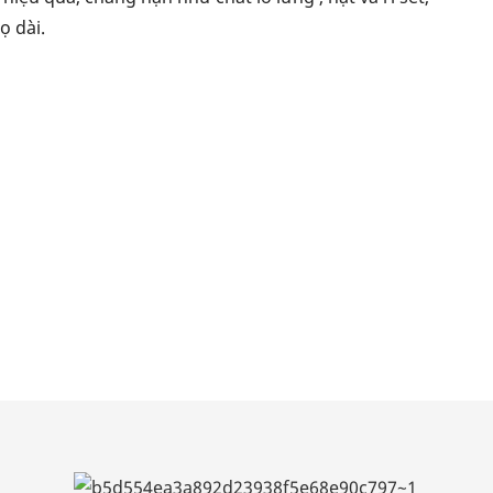
ọ dài.