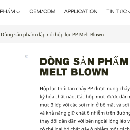
 PHẨM
OEM/ODM
APPLICATION
TIN TỨC
Dòng sản phẩm dập nổi hộp lọc PP Melt Blown
DÒNG SẢN PHẨM 
MELT BLOWN
Hộp lọc thổi tan chảy PP được nung chả
kỳ hóa chất nào. Các hộp mực được dán 
mực 3 lớp với các sợi mịn ở bề mặt và sợi
và khả năng giữ chất ô nhiễm trên đường 
thay đổi dần dần với bên ngoài lỏng lẻo 
có thể loại bỏ chất gây ô nhiễm một cách 