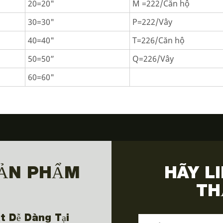
20=20"
M =222/Căn hộ
30=30"
P=222/Vây
40=40"
T=226/Căn hộ
50=50”
Q=226/Vây
60=60"
SẢN PHẨM
HÃY L
TH
t Dễ Dàng Tại