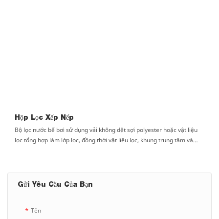
Hộp Lọc Xếp Nếp
Bộ lọc nước bể bơi sử dụng vải không dệt sợi polyester hoặc vật liệu
lọc tổng hợp làm lớp lọc, đồng thời vật liệu lọc, khung trung tâm và
nắp cuối được bơm và đúc lại với nhau để tránh nguy cơ rò rỉ do liên
kết. Nó có độ ổn định lâu dài, với đường kính ngoài lớn hơn của phần
tử lọc giúp tăng diện tích lọc, dẫn đến tốc độ dòng lọc cao hơn, khả
năng hấp thụ ô nhiễm mạnh hơn và thời gian sử dụng lâu hơn. Đồng
Gửi Yêu Cầu Của Bạn
thời làm giảm số lượng lõi lọc sử dụng trong bộ lọc, tiết kiệm chi phí
sử dụng và bảo trì, giúp nó trở thành hộp lọc nước rất tiết kiệm
Tên