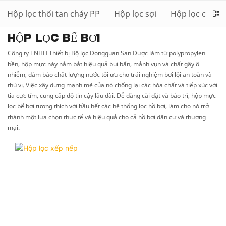
Hộp lọc thổi tan chảy PP
Hộp lọc sợi
Hộp lọc cacbo
HỘP LỌC BỂ BƠI
Công ty TNHH Thiết bị Bộ lọc Dongguan San Được làm từ polypropylen
bền, hộp mực này nắm bắt hiệu quả bụi bẩn, mảnh vụn và chất gây ô
nhiễm, đảm bảo chất lượng nước tối ưu cho trải nghiệm bơi lội an toàn và
thú vị. Việc xây dựng mạnh mẽ của nó chống lại các hóa chất và tiếp xúc với
tia cực tím, cung cấp độ tin cậy lâu dài. Dễ dàng cài đặt và bảo trì, hộp mực
lọc bể bơi tương thích với hầu hết các hệ thống lọc hồ bơi, làm cho nó trở
thành một lựa chọn thực tế và hiệu quả cho cả hồ bơi dân cư và thương
mại.