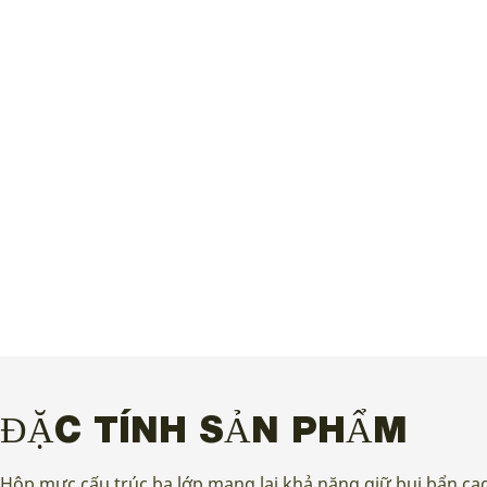
ĐẶC TÍNH SẢN PHẨM
Hộp mực cấu trúc ba lớp mang lại khả năng giữ bụi bẩn cao,