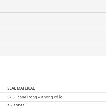
P)
SEAL MATERIAL
S= SiliconeTrống = Không có lõi
E = EPDM