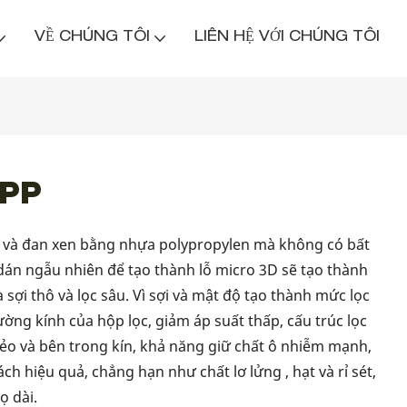
VỀ CHÚNG TÔI
LIÊN HỆ VỚI CHÚNG TÔI
 PP
y và đan xen bằng nhựa polypropylen mà không có bất
án ngẫu nhiên để tạo thành lỗ micro 3D sẽ tạo thành
 sợi thô và lọc sâu. Vì sợi và mật độ tạo thành mức lọc
ờng kính của hộp lọc, giảm áp suất thấp, cấu trúc lọc
lẻo và bên trong kín, khả năng giữ chất ô nhiễm mạnh,
ch hiệu quả, chẳng hạn như chất lơ lửng , hạt và rỉ sét,
ọ dài.