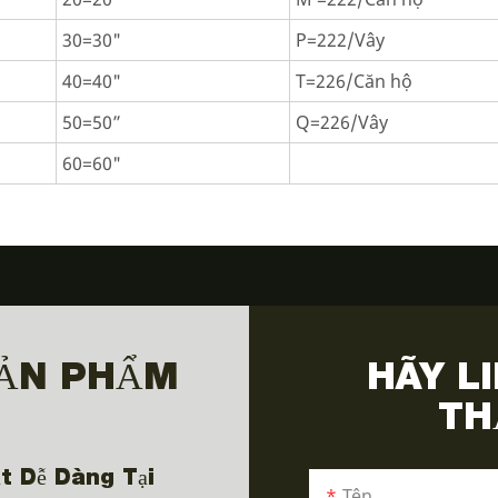
30=30"
P=222/Vây
40=40"
T=226/Căn hộ
50=50”
Q=226/Vây
60=60"
SẢN PHẨM
HÃY L
TH
t Dễ Dàng Tại
Tên