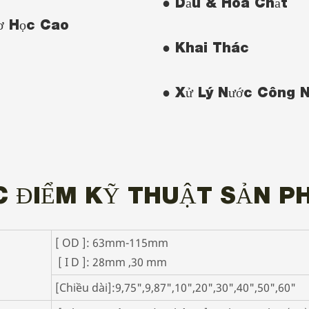
● Dầu & Hóa Chất
ơ Học Cao
● Khai Thác
● Xử Lý Nước Công N
C ĐIỂM KỸ THUẬT SẢN P
[ OD ]: 63mm-115mm
[ I D ]: 28mm ,30 mm
[Chiều dài]:9,75",9,87",10",20",30",40",50",60"