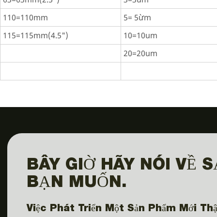
110=110mm
5= 5ừm
115=115mm(4.5")
10=10um
20=20um
BÂY GIỜ HÃY NÓI VỀ 
BẠN MUỐN.
Việc Phát Triển Một Sản Phẩm Mới Thậ