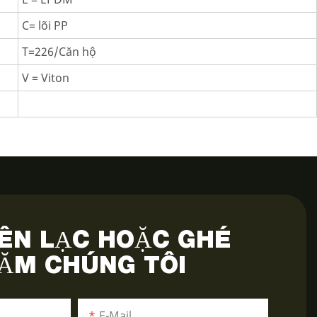
C= lõi PP
T=226/Căn hộ
V = Viton
IÊN LẠC HOẶC GHÉ
ĂM CHÚNG TÔI
E-Mail