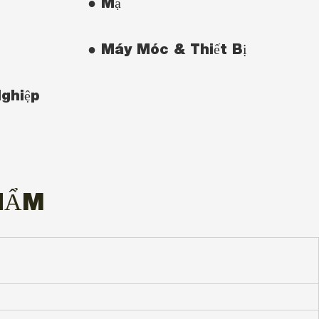
● Mạ
● Máy Móc & Thiết Bị
ghiệp
HẨM