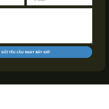
GỬI YÊU CẦU NGAY BÂY GIỜ