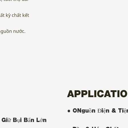
t kỳ chất kết
nguồn nước.
APPLICATI
● ONguồn Điện & Tiệ
 Giữ Bụi Bẩn Lớn