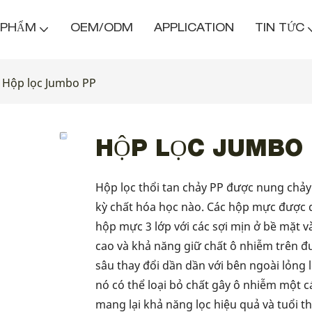
 PHẨM
OEM/ODM
APPLICATION
TIN TỨC
Hộp lọc Jumbo PP
HỘP LỌC JUMBO
Hộp lọc thổi tan chảy PP được nung chả
kỳ chất hóa học nào. Các hộp mực được d
hộp mực 3 lớp với các sợi mịn ở bề mặt và
cao và khả năng giữ chất ô nhiễm trên đư
sâu thay đổi dần dần với bên ngoài lỏng 
nó có thể loại bỏ chất gây ô nhiễm một cá
mang lại khả năng lọc hiệu quả và tuổi th