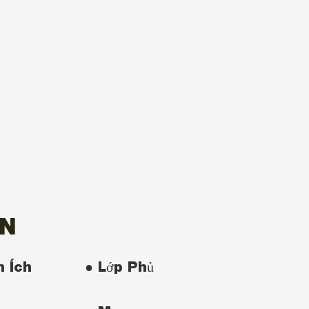
ON
n Ích
● Lớp Phủ