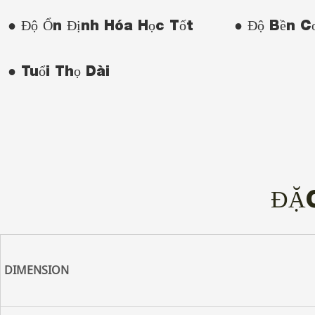
● Độ Ổn Định Hóa Học Tốt
● Độ Bền C
● Tuổi Thọ Dài
ĐẶ
DIMENSION