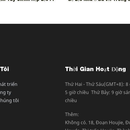
Tôi
Thời Gian Hoạt Động
át triển
Thứ Hai - Thứ Sáu(GMT+8): 8 
ông ty
5 giờ chiều Thứ Bảy: 9 giờ sán
chúng tôi
chiều
Thêm:
Không có. 18, Đoạn Houjie, 