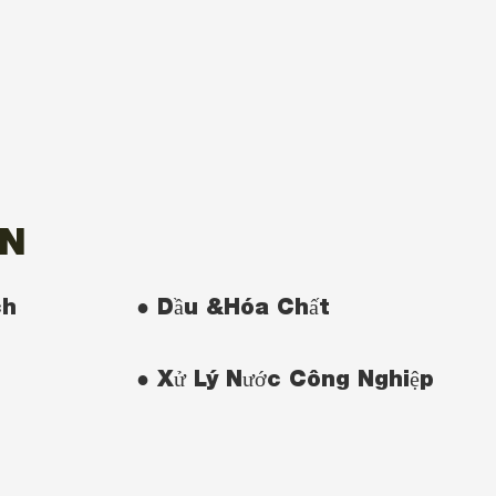
ON
ch
● Dầu &Hóa Chất
● Xử Lý Nước Công Nghiệp