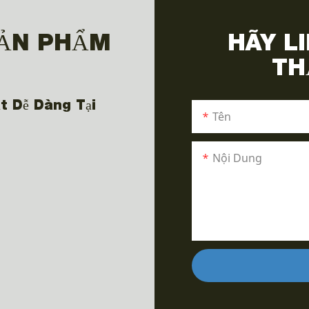
SẢN PHẨM
HÃY L
TH
t Dễ Dàng Tại
Tên
Nội Dung