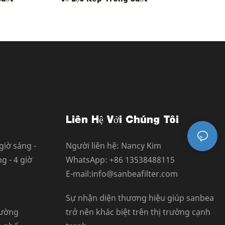
Liên Hệ Với Chúng Tôi
giờ sáng -
Người liên hệ: Nancy Kim
g - 4 giờ
WhatsApp: +86 13538488115
E-mail:info@sanbeafilter.com
Sự nhận diện thương hiệu giúp sanbea
Đường
trở nên khác biệt trên thị trường cạnh