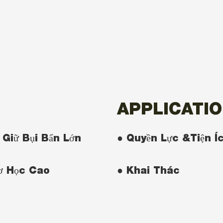
APPLICATI
 Giữ Bụi Bẩn Lớn
● Quyền Lực &Tiện Í
ơ Học Cao
● Khai Thác