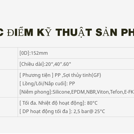
C ĐIỂM KỸ THUẬT SẢN P
[0D]:152mm
[Chiều dài]:20“,40”.60"
[ Phương tiện ] PP ,Sợi thủy tinh(GF)
[ Lồng/Lõi/Nắp cuối]: PP
[Niêm phong]:Silicone,EPDM,NBR,Viton,Tefon,E-F
[ Tối đa. Nhiệt độ hoạt động]: 80°C
[ DP hoạt động tối đa ]: 2,5 bar@ 25°C