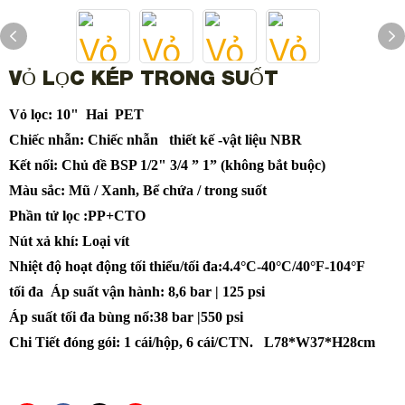
VỎ LỌC KÉP TRONG SUỐT
Vỏ lọc: 10" Hai PET
Chiếc nhẫn:
Chiếc nhẫn
thiết kế -vật liệu NBR
Kết nối: Chủ đề BSP
1/2" 3/4
”
1
”
(không bắt buộc)
Màu sắc: Mũ / Xanh, Bể chứa / trong suốt
Phần tử lọc :PP+CTO
Nút xả khí: Loại vít
Nhiệt độ hoạt động tối thiểu/tối đa:4.4°C-40°C/40°F-104°F
tối đa Áp suất vận hành: 8,6 bar | 125 psi
Áp suất tối đa bùng nổ:38 bar |550 psi
Chi Tiết đóng gói: 1 cái/hộp, 6 cái/CTN. L78*W37*H28cm