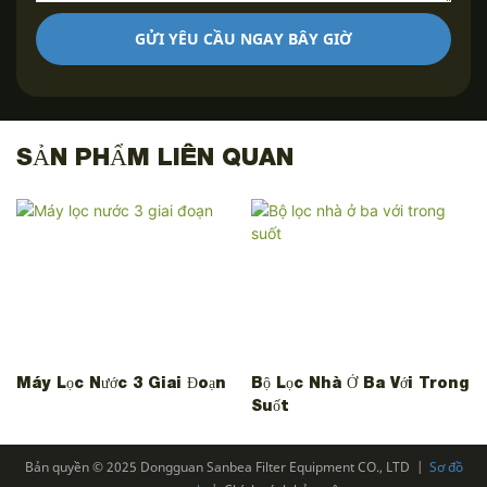
GỬI YÊU CẦU NGAY BÂY GIỜ
SẢN PHẨM LIÊN QUAN
Máy Lọc Nước 3 Giai Đoạn
Bộ Lọc Nhà Ở Ba Với Trong
Suốt
Bản quyền © 2025 Dongguan Sanbea Filter Equipment CO., LTD |
Sơ đồ