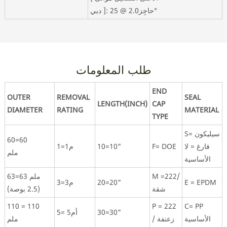
دبي ]: حاجِز2.0 @ 25°
طلب المعلومات
END
OUTER
REMOVAL
SEAL
LENGTH(INCH)
CAP
DIAMETER
RATING
MATERIAL
TYPE
S= سيليكون
60=60
فارغ = لا
F= DOE
10=10"
1=1م
ملم
الأساسية
M =222/
63=63 ملم
E = EPDM
20=20"
3=3م
شقة
(2.5 بوصة)
110 = 110
P = 222
C= PP
30=30"
5= أم5
الأساسية
/ زعنفة
ملم