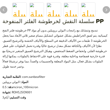
سلسلة النقش لخرطوشة الفلتر المنفوخة PP
خرطوشة فلتر النفخ PP تندمج وتتشابك مع راتنجات البولي بروبيلين بدون أي مواد
كيميائية. يتم لصق الخراطيش بشكل عشوائي لتشكيل مسام صغير ثلاثي الأبعاد مما يجعل
الخرطوشة 3 طبقات من الألياف الدقيقة في السطح والألياف الخشنة والترشيح العميق.
نظرًا لأن الألياف والكثافة تشكل معدل ترشيح عاليًا وقدرة تحمل الملوثات على قطر
خرطوشة الفلتر، وانخفاض الضغط المنخفض، وهيكل الترشيح العميق المتغير تدريجيًا مع
قدرة خارجية فضفاضة وداخلية مغلقة، وقدرة قوية على الاحتفاظ بالملوثات، يمكنها إزالة
الملوثات بشكل فعال، مثل المواد المعلقة والجسيمات والصدأ، مما يوفر ترشيحًا فعالاً
وعمر خدمة طويل.
com.sanbeafilter
العلامة التجارية:
المواد:
البولي بروبلين
0.5mciron_100micron
دقة:
ROHS,ISO9001
شهادة:
وقت التسليم:
أيام3