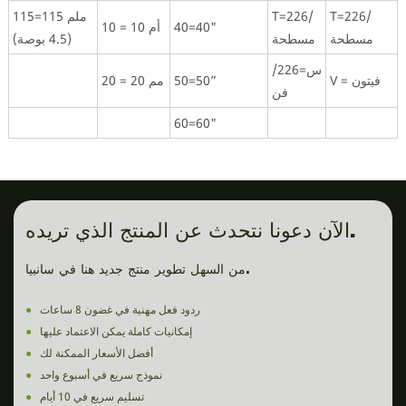
T=226/
T=226/
115=115 ملم
40=40"
10 = 10 أم
مسطحة
مسطحة
(4.5 بوصة)
س=226/
V = فيتون
50=50”
20 = 20 مم
فن
60=60"
الآن دعونا نتحدث عن المنتج الذي تريده.
من السهل تطوير منتج جديد هنا في سانبيا.
ردود فعل مهنية في غضون 8 ساعات
●
إمكانيات كاملة يمكن الاعتماد عليها
●
أفضل الأسعار الممكنة لك
●
نموذج سريع في أسبوع واحد
●
تسليم سريع في 10 أيام
●