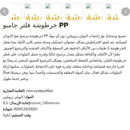
خرطوشة فلتر جامبو PP
خرطوشة مرشح نفخ الذوبان PP تندمج وتتشابك مع راتنجات البولي بروبيلين دون أي مواد
كيميائية. يتم لصق الخراطيش بشكل عشوائي لتشكيل مسام صغير ثلاثي الأبعاد مما يجعل
الخرطوشة 3 طبقات من الألياف الدقيقة في السطح والألياف الخشنة والترشيح العميق.
نظرًا لأن الألياف والكثافة تشكل معدل ترشيح عاليًا وقدرة تحمل الملوثات على قطر
خرطوشة الفلتر، وانخفاض الضغط المنخفض، وهيكل الترشيح العميق المتغير تدريجيًا مع
قدرة خارجية فضفاضة وداخلية مغلقة، وقدرة قوية على الاحتفاظ بالملوثات، يمكنها إزالة
الملوثات بشكل فعال، مثل المواد المعلقة والجسيمات والصدأ، مما يوفر ترشيحًا فعالاً
وعمر خدمة طويل.
com.sanbeafilter
العلامة التجارية:
المواد:
البولي بروبلين
0.5mciron_100micron
إعادة الإرسال:
ROHS,ISO9001
شهادة:
وقت التسليم:
أيام3