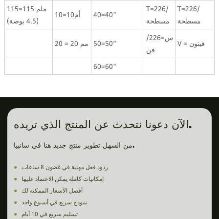
T=226/
T=226/
115=115 ملم
40=40"
10=10أم
مسطحة
مسطحة
(4.5 بوصة)
س=226/
V = فيتون
50=50”
20 = 20 مم
فن
60=60"
الآن دعونا نتحدث عن المنتج الذي تريده.
من السهل تطوير منتج جديد هنا في سانبيا.
ردود فعل مهنية في غضون 8 ساعات
●
إمكانيات كاملة يمكن الاعتماد عليها
●
أفضل الأسعار الممكنة لك
●
نموذج سريع في أسبوع واحد
●
تسليم سريع في 10 أيام
●