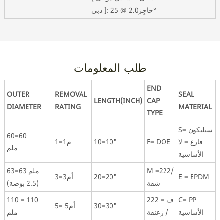
دبي ]: حاجِز2.0 @ 25°
طلب المعلومات
END
OUTER
REMOVAL
SEAL
LENGTH(INCH)
CAP
DIAMETER
RATING
MATERIAL
TYPE
S= سيليكون
60=60
فارغ = لا
F= DOE
10=10"
1=1م
ملم
الأساسية
M =222/
63=63 ملم
E = EPDM
20=20"
3=3أم
شقة
(2.5 بوصة)
C= PP
ف = 222
110 = 110
30=30"
5= أم5
الأساسية
/ زعنفة
ملم