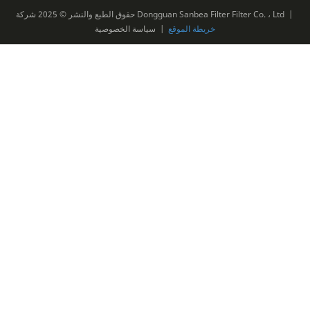
حقوق الطبع والنشر © 2025 شركة Dongguan Sanbea Filter Filter Co. ، Ltd |
خريطة الموقع
|
سياسة الخصوصية