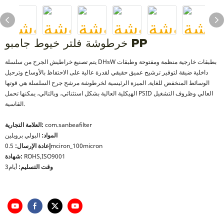
خرطوشة فلتر خيوط جامبو PP
يتم تصنيع خراطيش الجرح من سلسلة DHsW بطبقات خارجية منظمة ومفتوحة وطبقات
داخلية ضيقة لتوفير ترشيح عميق حقيقي لقدرة عالية على الاحتفاظ بالأوساخ وترحيل
الوسائط المنخفض للغاية. الميزة الرئيسية لخرطوشة مرشح جرح السلسلة هي قوتها
الهيكلية العالية بشكل استثنائي، وبالتالي، يمكنها تحمل PSID العالي وظروف التشغيل
القاسية.
com.sanbeafilter
العلامة التجارية:
المواد:
البولي بروبلين
0.5mciron_100micron
إعادة الإرسال:
ROHS,ISO9001
شهادة:
وقت التسليم:
أيام3