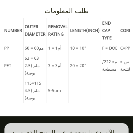
طلب المعلومات
END
OUTER
REMOVAL
NUMBER
LENGTH(INCH)
CAP
CORE
DIAMETER
RATING
TYPE
C=PPC
F = DOE
10 = 10”
1 = أم1
60 = مم60
PP
63 = 63
س =
م= 222/
20 = 20”
3 = أم3
ملم (2.5
PET
النتيجة
مسطحة
بوصة)
115=115
5-5um
ملم (4.5
بوصة)