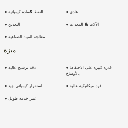
● عادي
● النفط &مادة كيميائية
● الآلات & المعدات
● التعدين
● معالجة المياه الصناعية
ميزة
● قدرة كبيرة على الاحتفاظ
● دقة ترشيح عالية
بالأوساخ
● قوة ميكانيكية عالية
● استقرار كيميائي جيد
● عمر خدمة طويل