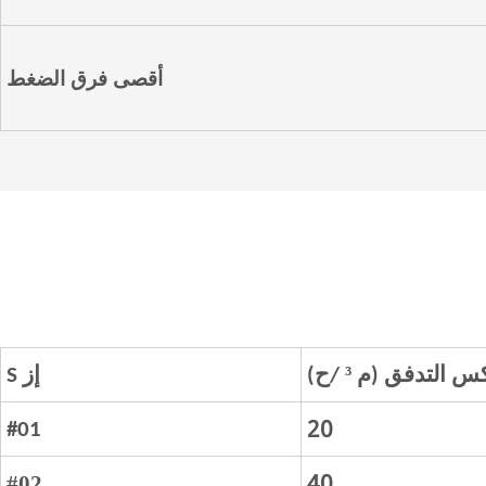
أقصى فرق الضغط
³
س التدفق (م
/ح)
إز
S
20
#01
40
#02