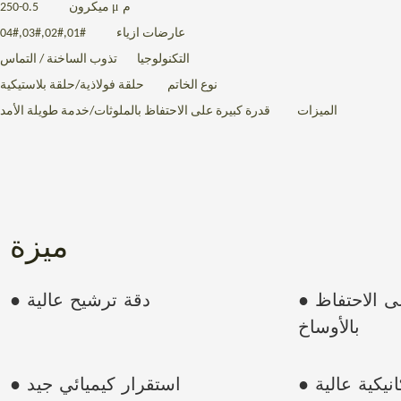
μ
م
0.5-250
ميكرون
عارضات ازياء
#01,#02,#03,#04
التكنولوجيا
تذوب الساخنة / التماس
نوع الخاتم
حلقة فولاذية/حلقة بلاستيكية
الميزات
قدرة كبيرة على الاحتفاظ بالملوثات/خدمة طويلة الأمد
ميزة
● قدرة كبيرة على الاحتفاظ
● دقة ترشيح عالية
بالأوساخ
انيكية عالية
● استقرار كيميائي جيد