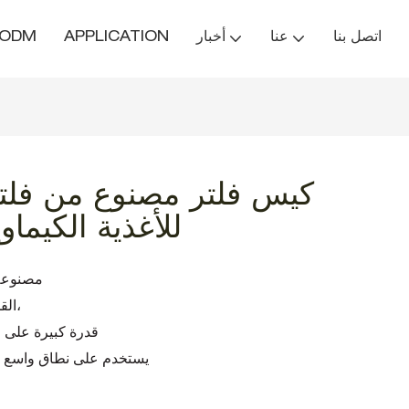
اتصل بنا
عنا
أخبار
APPLICATION
/ODM
كيس فلتر مصنوع من فلتر 
للأغذية الكيما
أكياس مرش
القماش ذو هيكل خاص. يتمتع بخصائص القوة العالية،
قدرة كبيرة على ا
com.servicelife. يستخدم على نطاق