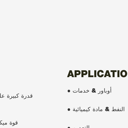
APPLICATI
● أوباور & خدمات
● النفط & مادة كيميائية
● قوة ميك