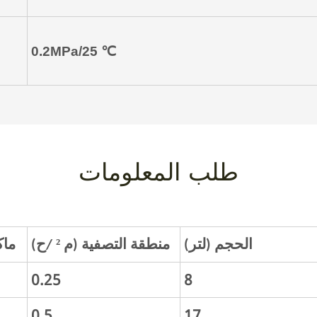
0.2MPa/25
℃
طلب المعلومات
²
الحجم (لتر)
منطقة التصفية (م
/ح)
ماك
0.25
8
0.5
17