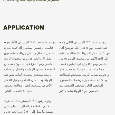
APPLICATION
● المستوى الثاني هو "P"، وهو مرشح
● المستوى الأول هو "Q"، وهو مرشح خط
خط أنابيب الهواء: قادر على ترشيح أقل
الأنابيب الرئيسي: يمكنه إزالة كمية كبيرة
من 1 ش. تصل الجزيئات السائلة والصلبة
من السائل و 5 ش جزيئات صلبة فوق m
من m إلى الحد الأدنى من محتوى الزيت
تصل إلى الحد الأدنى من محتوى الزيت
المتبقي وهو 0.5 جزء في المليون فقط،
المتبقي وهو 5 جزء في المليون فقط، مع
مع كميات ضئيلة من الرطوبة والغبار
كمية صغيرة من الرطوبة والغبار، و ضباب
والأتربة. ضباب الزيت. يستخدم للمعالجة
الزيت. يستخدم للحماية العامة لضواغط
المسبقة قبل مرشحات المستوى A؛ بعد
الهواء، بعد المبرد الخلفي، وقبل الفلاتر
المجفف البارد ومجفف الشفط، يتم
الأخرى؛ يستخدم كجهاز معالجة مسبقة
تحسين جودة الهواء بشكل أكبر.
قبل آلة التجفيف البارد.
● المستوى الثالث هو "S"، وهو مرشح
فائق الكفاءة لإزالة الزيت: قادر على
تصفية ما يصل إلى 0.01 ش. الحد الأدنى