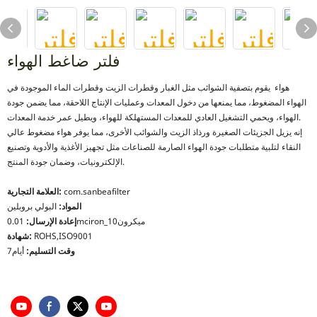
فلتر ضاغط الهواء
هواء يقوم بتصفية الشوائب مثل الغبار وقطرات الزيت وقطرات الماء الموجودة في
الهواء المضغوط، مما يمنعها من دخول المعدات وعمليات الإنتاج اللاحقة، مما يضمن جودة
الهواء، ويحمي التشغيل العادي للمعدات المستهلكة للهواء، ويطيل عمر خدمة المعدات.
إنه يزيل الجزيئات الصغيرة ورذاذ الزيت والشوائب الأخرى، مما يوفر هواء مضغوط عالي
النقاء لتلبية متطلبات جودة الهواء الصارمة للصناعات مثل تجهيز الأغذية والأدوية وتصنيع
الإلكترونيات، وضمان جودة المنتج.
com.sanbeafilter
العلامة التجارية:
المواد:
البولي بروبلين
0.01mciron_10ميكرون
إعادة الإرسال:
ROHS,ISO9001
شهادة:
وقت التسليم:
أيام7