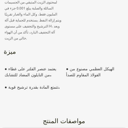
لمحتوى الزيت المتبقي من الجسيمات
السائلة والصلبة يبلغ 0.001 جزء في
المليون فقط، وكل الماء والغبار تقريبًا
ويتم إزالة النفط. يستخدم للحماية قبل آلة
الترشيح والتجفيف على مستوى H، وبعد
آلة التجفيف البارد، تأكد من أن الهواء
خالي من الزيت.
ميزة
● الهيكل العظمي مصنوع من
● يعتمد عنصر الفلتر على غطاء
الفولاذ المقاوم للصدأ
من النايلون المضاد للتشابك.
● تتمتع المادة بقدرة ترشيح قوية.
مواصفات المنتج