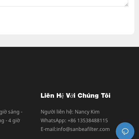
Liên Hệ Với Chúng Tôi
giờ sáng -
Người liên hệ: Nancy Kim
g - 4 giờ
WhatsApp: +86 13538488115
E-mail:info@sanbeafilter.com