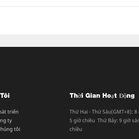
Tôi
Thời Gian Hoạt Động
át triển
Thứ Hai - Thứ Sáu(GMT+8): 8 
ông ty
5 giờ chiều Thứ Bảy: 9 giờ sán
chúng tôi
chiều