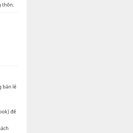
g thôn.
 bán lẻ
ook) để
hách