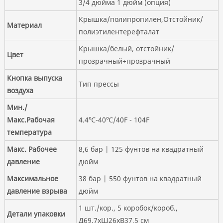
3/4 дюйма 1 дюйм (опция)
Крышка/полипропилен,Отстойник/
Материал
полиэтилентерефталат
Крышка/белый, отстойник/
Цвет
прозрачный+прозрачный
Кнопка выпуска
Тип прессы
воздуха
Мин./
Макс.Рабочая
4.4℃-40℃/40F - 104F
температура
Макс. Рабочее
8,6 бар | 125 фунтов на квадратный
давление
дюйм
Максимальное
38 бар | 550 фунтов на квадратный
давление взрыва
дюйм
1 шт./кор., 5 коробок/короб.,
Детали упаковки
Д69,7xШ26xВ37,5 см