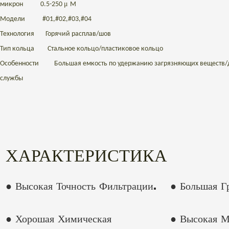
μ
микрон
0.5-250
М
Модели
#01,#02,#03,#04
Технология
Горячий расплав/шов
Тип кольца
Стальное кольцо/пластиковое кольцо
Особенности
Большая емкость по удержанию загрязняющих веществ/
службы
ХАРАКТЕРИСТИКА
● Высокая Точность Фильтрации.
● Большая Г
● Хорошая Химическая
● Высокая М