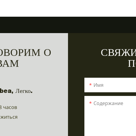
ОВОРИМ О
СВЯЖИ
ВАМ
П
Имя
bea, Легко.
Содержание
8 часов
ожиться