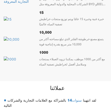
الشركات المحلية والدولية المعروفة مثل BYD وBIEL
وSUNWAY GROUP
15
خبرة غنية وخبرة 15 عامًا ويتم توزيع منتجات خراطيش
تصفية المياه عالميًا
10,000
يتمتع مصنع خرطوشة الفلتر الذي تبلغ مساحته أكثر من
10,000 متر مربع بقدرة إنتاجية قوية
1000
مع أكثر من 1000 موظف، يمكننا تزويد العملاء بمنتجات
وسلاسل أفضل لخراطيش تصفية المياه
عملائنا
●
لقد انتهينا
سنوات14
بالشراكة مع العلامات التجارية والشركات
التالية