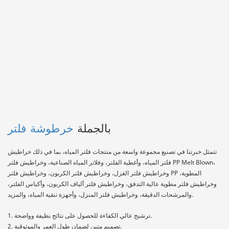
بالجملة
خرطوشة فلتر
تتمثل خبرتنا في تصنيع مجموعة واسعة من منتجات فلتر المياه، بما في ذلك خراطيش
فلتر المياه، وأغطية الفلتر، وفلاتر المياه الصناعية، وخراطيش فلتر PP Melt Blown،
وخراطيش فلتر الغزل، وخراطيش فلتر الكربون، وخراطيش فلتر PP المطوية،
وخراطيش فلتر مطوية عالية التدفق، وخراطيش فلتر ألياف الكربون، وأكياس الفلتر،
والمرشحات الدقيقة، وخراطيش فلتر المنزل، وأجهزة تنقية المياه، والمزيد.
1. ترشيح عالي الكفاءة للحصول على نتائج نظيفة وواضحة.
2. تصميم متين لضمان طول العمر والموثوقية.