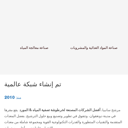
صناعة المواد الغذائية والمشروبات
صناعة معالجة المياه
تم إنشاء شبكة عالمية
منذ 2010
مرشح سانبيا،
أفضل الشركات المصنعة لخرطوشة تصفية المياه & المورد
يقع مقرها
في مدينة دونغقوان، وتتفوق في تطوير وتصنيع وبيع حلول الترشيح. بفضل المعدات
المتقدمة والتقنيات المتطورة والقدرات التكنولوجية القوية ومجموعة شاملة من معدات
الاختبار، فإننا نضمن أعلى مستويات...